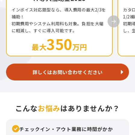
インボイス対応類型なら、導入費用の最大2/3を
カタ
補助！
1/2
初期費用やシステム利用料も対象。負担を大幅
初期
に軽減し、すぐに導入可能です。
し、
350
最大
万円
詳しくはお問い合わせください
こんな
お悩み
はありませんか？
チェックイン・アウト業務に時間がかか